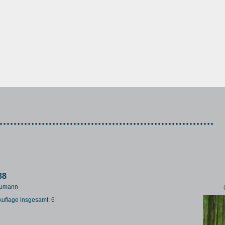
88
 Bumann
 Auflage insgesamt: 6