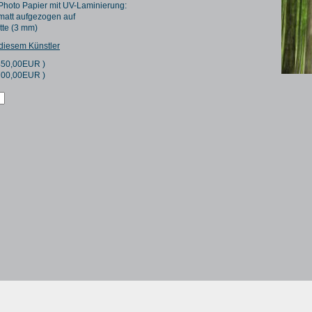
 Photo Papier mit UV-Laminierung:
matt aufgezogen auf
te (3 mm)
 diesem Künstler
450,00
EUR
)
700,00
EUR
)