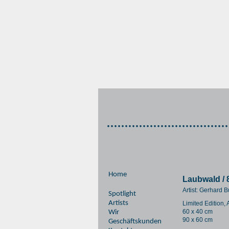
Home
Laubwald / 
Artist: Gerhard
Spotlight
Artists
Limited Edition,
60 x 40 cm
Wir
90 x 60 cm
Geschäftskunden