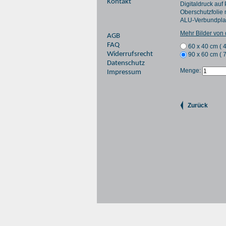
Kontakt
Digitaldruck auf
Oberschutzfolie 
ALU-Verbundplat
Mehr Bilder von
AGB
FAQ
60 x 40 cm (
Widerrufsrecht
90 x 60 cm (
Datenschutz
Menge:
Impressum
Zurück