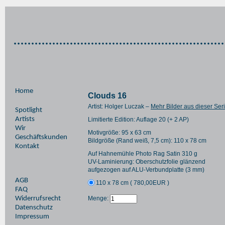
Home
Clouds 16
Artist: Holger Luczak –
Mehr Bilder aus dieser Ser
Spotlight
Artists
Limitierte Edition: Auflage 20 (+ 2 AP)
Wir
Motivgröße: 95 x 63 cm
Geschäftskunden
Bildgröße (Rand weiß, 7,5 cm): 110 x 78 cm
Kontakt
Auf Hahnemühle Photo Rag Satin 310 g
UV-Laminierung: Oberschutzfolie glänzend
aufgezogen auf ALU-Verbundplatte (3 mm)
AGB
110 x 78 cm (
780,00
EUR
)
FAQ
Widerrufsrecht
Menge:
Datenschutz
Impressum