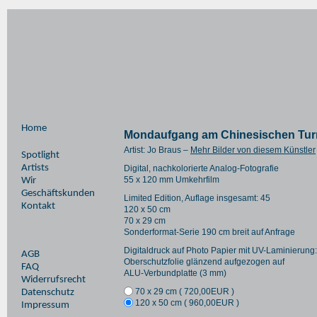
Home
Mondaufgang am Chinesischen Tu
Artist: Jo Braus –
Mehr Bilder von diesem Künstler
Spotlight
Artists
Digital, nachkolorierte Analog-Fotografie
55 x 120 mm Umkehrfilm
Wir
Geschäftskunden
Limited Edition, Auflage insgesamt: 45
Kontakt
120 x 50 cm
70 x 29 cm
Sonderformat-Serie 190 cm breit auf Anfrage
Digitaldruck auf Photo Papier mit UV-Laminierung:
AGB
Oberschutzfolie glänzend aufgezogen auf
FAQ
ALU-Verbundplatte (3 mm)
Widerrufsrecht
70 x 29 cm (
720,00
EUR
)
Datenschutz
120 x 50 cm (
960,00
EUR
)
Impressum