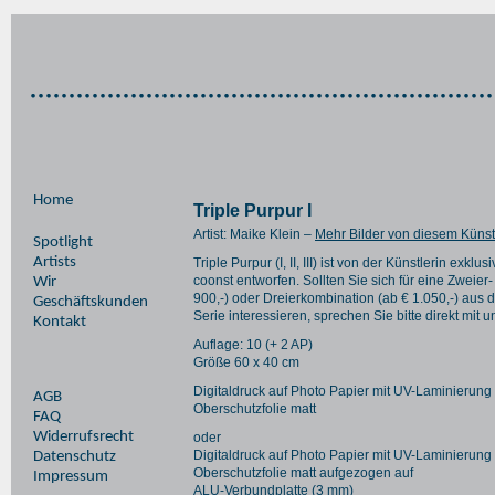
Home
Triple Purpur I
Artist: Maike Klein –
Mehr Bilder von diesem Künst
Spotlight
Artists
Triple Purpur (I, II, III) ist von der Künstlerin exklusi
coonst entworfen. Sollten Sie sich für eine Zweier-
Wir
900,-) oder Dreierkombination (ab € 1.050,-) aus d
Geschäftskunden
Serie interessieren, sprechen Sie bitte direkt mit u
Kontakt
Auflage: 10 (+ 2 AP)
Größe 60 x 40 cm
Digitaldruck auf Photo Papier mit UV-Laminierung
AGB
Oberschutzfolie matt
FAQ
Widerrufsrecht
oder
Digitaldruck auf Photo Papier mit UV-Laminierung
Datenschutz
Oberschutzfolie matt aufgezogen auf
Impressum
ALU-Verbundplatte (3 mm)