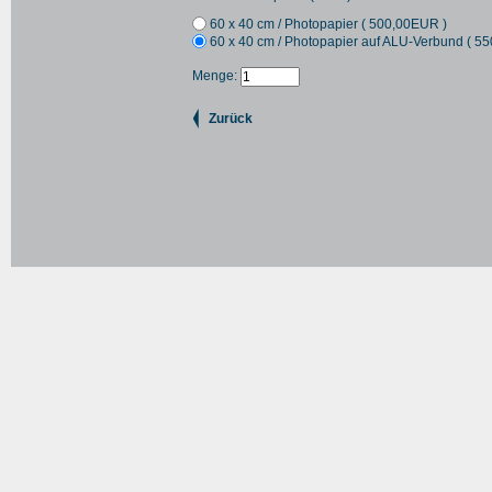
60 x 40 cm / Photopapier (
500,00
EUR
)
60 x 40 cm / Photopapier auf ALU-Verbund (
55
Menge:
Zurück