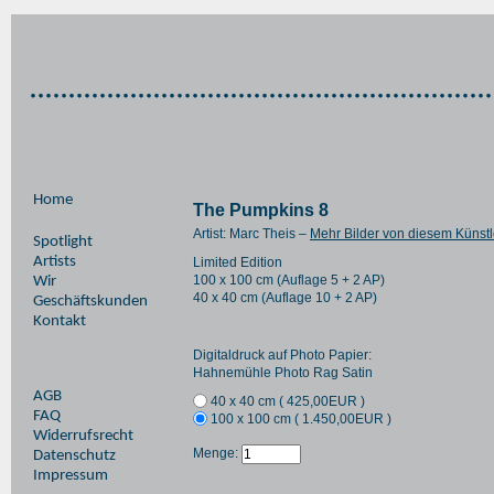
Home
The Pumpkins 8
Artist: Marc Theis –
Mehr Bilder von diesem Künstl
Spotlight
Artists
Limited Edition
100 x 100 cm (Auflage 5 + 2 AP)
Wir
40 x 40 cm (Auflage 10 + 2 AP)
Geschäftskunden
Kontakt
Digitaldruck auf Photo Papier:
Hahnemühle Photo Rag Satin
AGB
40 x 40 cm (
425,00
EUR
)
FAQ
100 x 100 cm (
1.450,00
EUR
)
Widerrufsrecht
Menge:
Datenschutz
Impressum