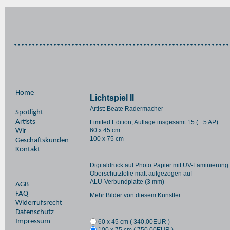
Home
Lichtspiel II
Artist: Beate Radermacher
Spotlight
Artists
Limited Edition, Auflage insgesamt 15 (+ 5 AP)
60 x 45 cm
Wir
100 x 75 cm
Geschäftskunden
Kontakt
Digitaldruck auf Photo Papier mit UV-Laminierung:
Oberschutzfolie matt aufgezogen auf
ALU-Verbundplatte (3 mm)
AGB
FAQ
Mehr Bilder von diesem Künstler
Widerrufsrecht
Datenschutz
Impressum
60 x 45 cm (
340,00
EUR
)
100 x 75 cm (
750,00
EUR
)