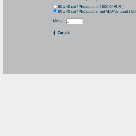
60 x 40 cm / Photopapier (
500,00
EUR
)
60 x 40 cm / Photopapier auf ALU-Verbund (
55
Menge:
Zurück