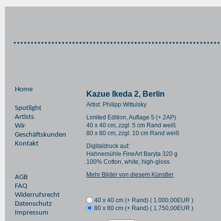
Home
Kazue Ikeda 2, Berlin
Artist: Philipp Wittulsky
Spotlight
Artists
Limited Edition, Auflage 5 (+ 2AP)
40 x 40 cm, zzgl. 5 cm Rand weiß
Wir
80 x 80 cm, zzgl. 10 cm Rand weiß
Geschäftskunden
Kontakt
Digitaldruck auf:
Hahnemühle FineArt Baryta 320 g
100% Cotton, white, high-gloss
Mehr Bilder von diesem Künstler
AGB
FAQ
Widerrufsrecht
40 x 40 cm (+ Rand) (
1.000,00
EUR
)
Datenschutz
80 x 80 cm (+ Rand) (
1.750,00
EUR
)
Impressum